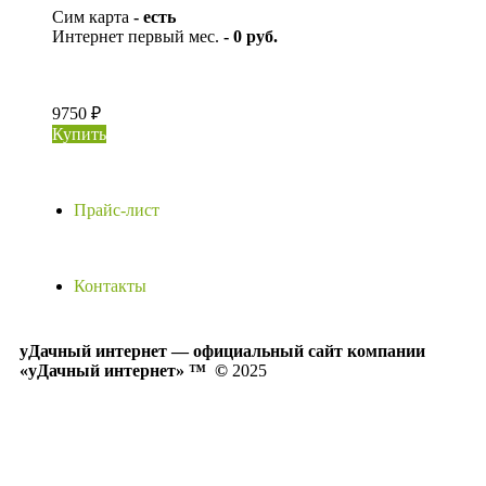
Сим карта
- есть
Интернет первый мес.
- 0 руб.
9750 ₽
Купить
Прайс-лист
Контакты
уДачный интернет — официальный сайт компании
«уДачный интернет» ™
©
2025
Политика конфиденциальности
Публичная оферта
Согласие на обработку персональных данных
Политика обработки файлов cookie