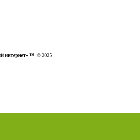
ый интернет» ™
©
2025
Политика конфиденциальности
Публичная оферта
Согласие на обработку персональных данных
Политика обработки файлов cookie