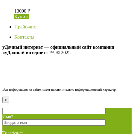
13000 ₽
Купить
Прайс-лист
Контакты
уДачный интернет — официальный сайт компании
«уДачный интернет» ™
©
2025
Политика конфиденциальности
Публичная оферта
Согласие на обработку персональных данных
Политика обработки файлов cookie
Вся информация на сайте имеет исключительно информационный характер.
x
Имя*:
Телефон*: